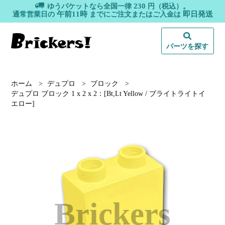
230
ゆうパケットなら全国一律
円（税込）。
午前11時
即日発送
通常営業日の
までにご注文またはご入金は
パーツを探す
ホーム
>
デュプロ
>
ブロック
>
デュプロ ブロック 1 x 2 x 2：[Bt,Lt Yellow / ブライトライトイ
エロー]