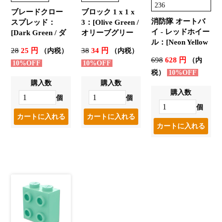
236
ブレードクロー
ブロック 1 x 1 x
消防隊 オートバ
スプレッド：
3：[Olive Green /
イ - レッドホイー
[Dark Green / ダ
オリーブグリー
ル：[Neon Yellow
ークグリーン]
ン]
28
25 円
38
34 円
（内税）
（内税）
/ ネオンイエロー]
698
628 円
（内
10%OFF
10%OFF
税）
10%OFF
購入数
購入数
購入数
個
個
個