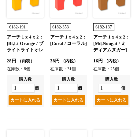
6182-191
6182-353
6182-137
アーチ 1 x 4 x 2：
アーチ 1 x 4 x 2：
アーチ 1 x 4 x 2：
[Bt,Lt Orange / ブ
[Coral / コーラル]
[Md,Nougat / ミ
ライトライトオレ
ディアムヌガー]
ンジ]
28円
38円
16円
（内税）
（内税）
（内税）
在庫数：8個
在庫数：31個
在庫数：25個
購入数
購入数
購入数
個
個
個