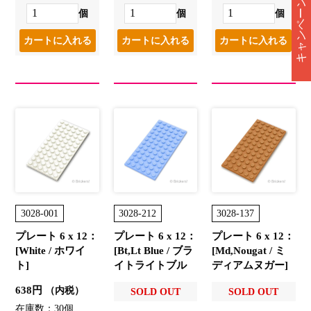
キャンペーン情報
個
個
個
3028-001
3028-212
3028-137
プレート 6 x 12：
プレート 6 x 12：
プレート 6 x 12：
[White / ホワイ
[Bt,Lt Blue / ブラ
[Md,Nougat / ミ
ト]
イトライトブル
ディアムヌガー]
ー]
638円
（内税）
SOLD OUT
SOLD OUT
在庫数：30個