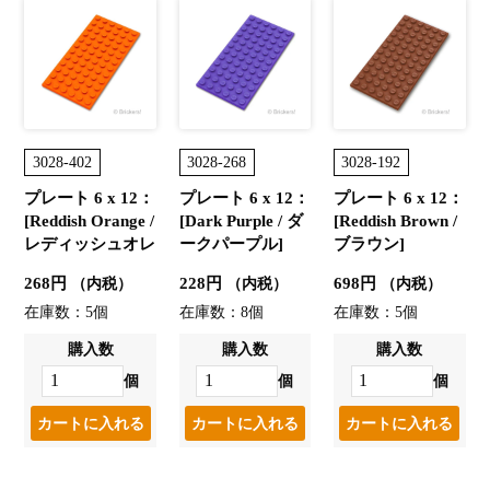
3028-402
3028-268
3028-192
プレート 6 x 12：
プレート 6 x 12：
プレート 6 x 12：
[Reddish Orange /
[Dark Purple / ダ
[Reddish Brown /
レディッシュオレ
ークパープル]
ブラウン]
ンジ ]
268円
228円
698円
（内税）
（内税）
（内税）
在庫数：5個
在庫数：8個
在庫数：5個
購入数
購入数
購入数
個
個
個