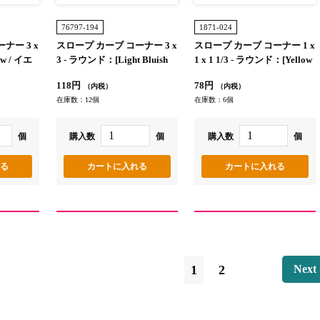
76797-194
1871-024
ナー 3 x
スロープ カーブ コーナー 3 x
スロープ カーブ コーナー 1 x
w / イエ
3 - ラウンド：[Light Bluish
1 x 1 1/3 - ラウンド：[Yellow
Gray / グレー]
/ イエロー]
118円
78円
（内税）
（内税）
在庫数：12個
在庫数：6個
個
購入数
個
購入数
個
1
2
Next