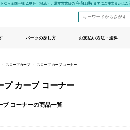
230
午前11時
ットなら全国一律
円（税込）。
通常営業日の
までにご注文またはご
す
パーツの探し方
お支払い方法・送料
>
スロープカーブ
>
スロープ カーブ コーナー
ープ カーブ コーナー
ーブ コーナーの商品一覧