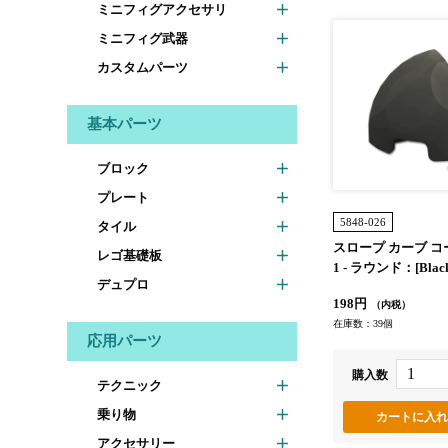
ミニフィグアクセサリ
ミニフィグ武器
カスタムパーツ
基本パーツ
ブロック
プレート
5848-026
タイル
スロープ カーブ コー
レゴ基礎板
1 - ラウンド：[Blac
デュプロ
ク]
198円
（内税）
在庫数：39個
応用パーツ
購入数
テクニック
乗り物
アクセサリー