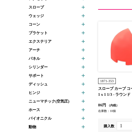
スロープ
ウェッジ
コーン
ブラケット
エクステリア
アーチ
パネル
シリンダー
サポート
1871-353
ディッシュ
スロープ カーブ コー
ヒンジ
1 x 1 1/3 - ラウンド：
コーラル]
ニューマチック(空気圧)
86円
（内税）
ホース
在庫数：10個
バイオニクル
購入数
動物