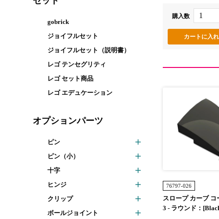
セット
購入数
gobrick
ジョイフルセット
ジョイフルセット（説明書）
レゴ テンセグリティ
レゴ セット商品
レゴ エデュケーション
オプションパーツ
ピン
ピン（小）
十字
ヒンジ
76797-026
スロープ カーブ コー
クリップ
3 - ラウンド：[Blac
ボールジョイント
ク]