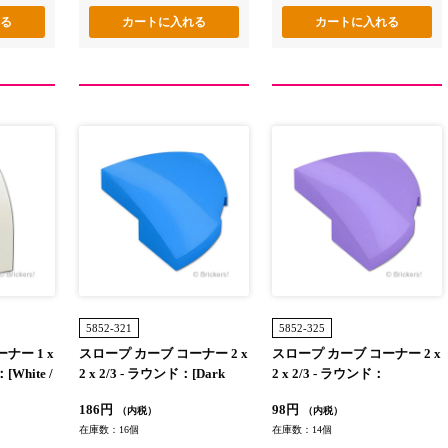
5852-321
5852-325
ナー 1 x
スロープ カーブ コーナー 2 x
スロープ カーブ コーナー 2 x
[White /
2 x 2/3 - ラウンド：[Dark
2 x 2/3 - ラウンド：
Azure / ダークアズール]
[Lavender / ラベンダー]
186円
98円
（内税）
（内税）
在庫数：16個
在庫数：14個