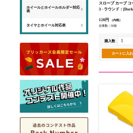
スロープ カーブ コー
ホイールとホイールホルダー対応
3 - ラウンド：[Dark 
表
ークレッド]
128円
（内税）
タイヤとホイール対応表
在庫数：50個
購入数