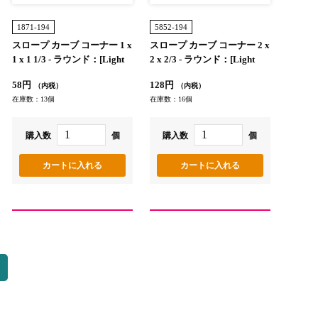
1871-194
5852-194
スロープ カーブ コーナー 1 x
スロープ カーブ コーナー 2 x
1 x 1 1/3 - ラウンド：[Light
2 x 2/3 - ラウンド：[Light
Bluish Gray / グレー]
Bluish Gray / グレー]
58円
128円
（内税）
（内税）
在庫数：13個
在庫数：16個
購入数
個
購入数
個