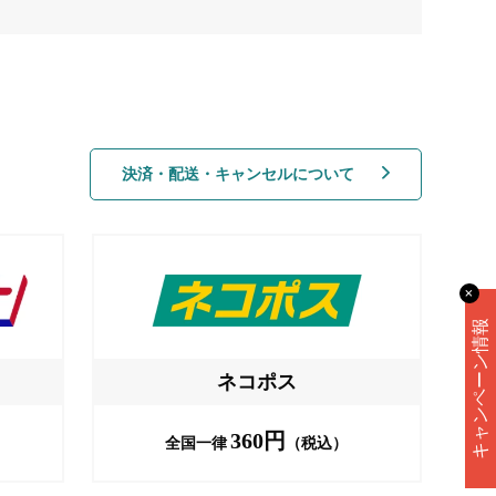
決済・配送・キャンセルについて
✕
キャンペーン情報
ネコポス
360円
全国一律
（税込）