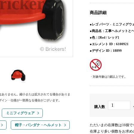
商品詳細
●レゴ パーツ - ミニフィグウ
●商品名：工事ヘルメットと
●色：[Red / レッド]
●エレメント ID：6100921
●デザイン ID：18899
対象年齢は7歳以上です。
はありません。縮小または拡大されてる場合がありま
ザイン・仕様が一部異なる場合がございます。
購入数
ミニフィグウェア
帽子・バンダナ・ヘルメット
ただいまの在庫数は16個で
在庫より多い個数をお求め