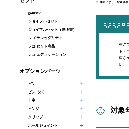
セット
※ 地域により、配送会
gobrick
ジョイフルセット
ジョイフルセット（説明書）
レゴ テンセグリティ
重さ
レゴ セット商品
ト・
レゴ エデュケーション
重さ
い。
オプションパーツ
ピン
ピン（小）
十字
対象
ヒンジ
クリップ
ボールジョイント