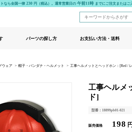
230
午前11時
ットなら全国一律
円（税込）。
通常営業日の
までにご注文またはご
す
パーツの探し方
お支払い方法・送料
グウェア
>
帽子・バンダナ・ヘルメット
>
工事ヘルメットとヘッドホン：[Red / 
工事ヘルメッ
ド]
型番：18899pb01-021
198
販売価格