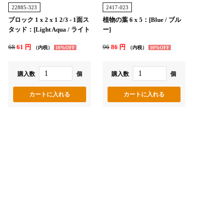
22885-323
2417-023
ブロック 1 x 2 x 1 2/3 - 1面ス
植物の葉 6 x 5：[Blue / ブル
タッド：[Light Aqua / ライト
ー]
アクア]
68
61 円
96
86 円
（内税）
10%OFF
（内税）
10%OFF
購入数
個
購入数
個