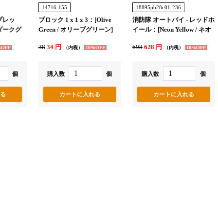
14716-155
18895pb28c01-236
プレッ
ブロック 1 x 1 x 3：[Olive
消防隊 オートバイ - レッドホ
/ ダークグ
Green / オリーブグリーン]
イール：[Neon Yellow / ネオ
ンイエロー]
38
34 円
698
628 円
%OFF
（内税）
10%OFF
（内税）
10%OFF
個
購入数
個
購入数
個