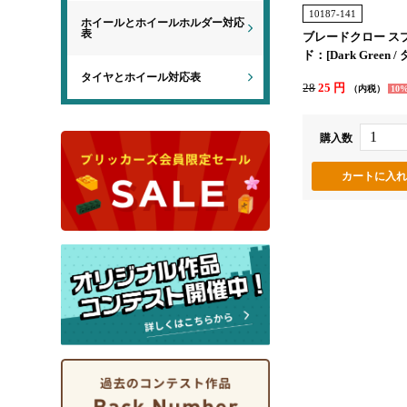
10187-141
ホイールとホイールホルダー対応
表
ブレードクロー ス
ド：[Dark Green 
リーン]
タイヤとホイール対応表
28
25 円
（内税）
10
購入数