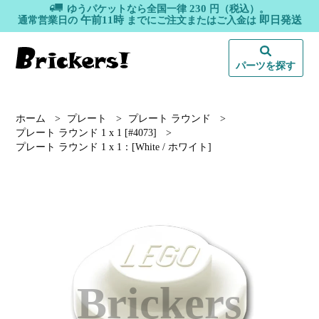
230
ゆうパケットなら全国一律
円（税込）。
午前11時
即日発送
通常営業日の
までにご注文またはご入金は
パーツを探す
ホーム
>
プレート
>
プレート ラウンド
>
プレート ラウンド 1 x 1 [#4073]
>
プレート ラウンド 1 x 1：[White / ホワイト]