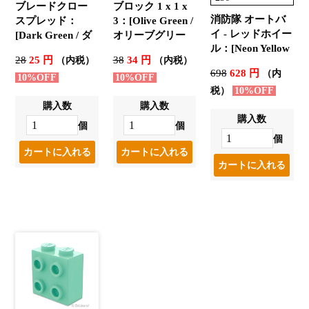
ブレードクロー
ブロック 1 x 1 x
消防隊 オートバ
スプレッド：
3：[Olive Green /
イ - レッドホイー
[Dark Green / ダ
オリーブグリー
ル：[Neon Yellow
ークグリーン]
ン]
28
25 円
38
34 円
（内税）
（内税）
/ ネオンイエロー]
698
628 円
（内
10%OFF
10%OFF
税）
10%OFF
購入数
購入数
購入数
個
個
個