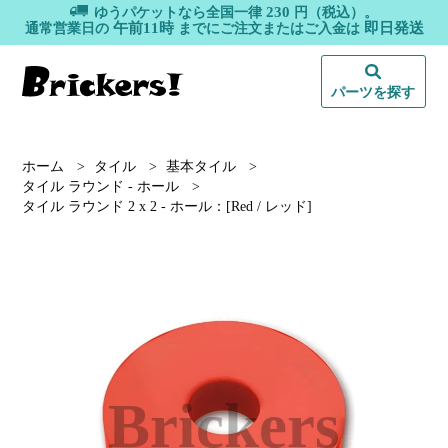
230
ゆうパケットなら全国一律
円（税込）。
午前11時
即日発送
通常営業日の
までにご注文またはご入金は
パーツを探す
ホーム
>
タイル
>
基本タイル
>
タイル ラウンド - ホール
>
タイル ラウンド 2 x 2 - ホール：[Red / レッド]