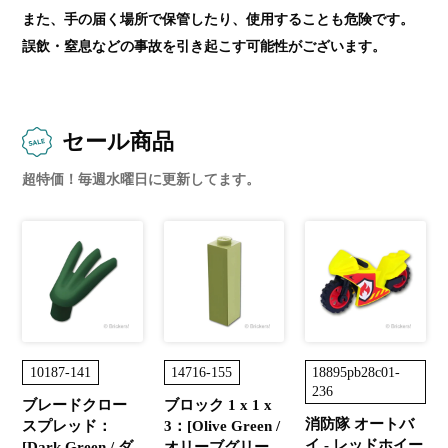
また、手の届く場所で保管したり、使用することも危険です。
誤飲・窒息などの事故を引き起こす可能性がございます。
セール商品
超特価！毎週水曜日に更新してます。
10187-141
14716-155
18895pb28c01-
236
ブレードクロー
ブロック 1 x 1 x
消防隊 オートバ
スプレッド：
3：[Olive Green /
イ - レッドホイー
[Dark Green / ダ
オリーブグリー