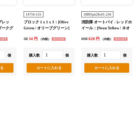
14716-155
18895pb28c01-236
プレッ
ブロック 1 x 1 x 3：[Olive
消防隊 オートバイ - レッドホ
/ ダークグ
Green / オリーブグリーン]
イール：[Neon Yellow / ネオ
ンイエロー]
38
34 円
698
628 円
%OFF
（内税）
10%OFF
（内税）
10%OFF
個
購入数
個
購入数
個