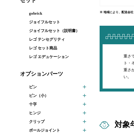
セット
※ 地域により、配送会
gobrick
ジョイフルセット
ジョイフルセット（説明書）
レゴ テンセグリティ
レゴ セット商品
重さ
レゴ エデュケーション
ト・
重さ
オプションパーツ
い。
ピン
ピン（小）
十字
ヒンジ
クリップ
対象
ボールジョイント