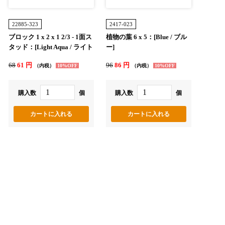
22885-323
2417-023
ブロック 1 x 2 x 1 2/3 - 1面ス
植物の葉 6 x 5：[Blue / ブル
タッド：[Light Aqua / ライト
ー]
アクア]
68
61 円
96
86 円
（内税）
10%OFF
（内税）
10%OFF
購入数
個
購入数
個