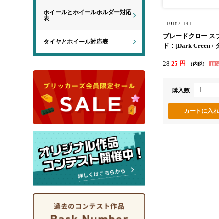
ホイールとホイールホルダー対応
表
10187-141
ブレードクロー ス
タイヤとホイール対応表
ド：[Dark Green 
リーン]
28
25 円
（内税）
10
購入数