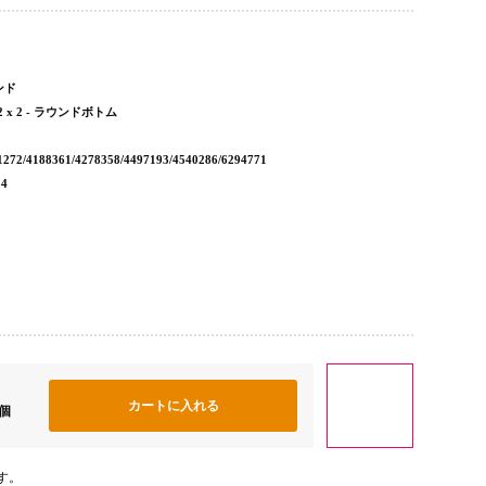
ンド
x 2 - ラウンドボトム
2/4188361/4278358/4497193/4540286/6294771
54
個
す。