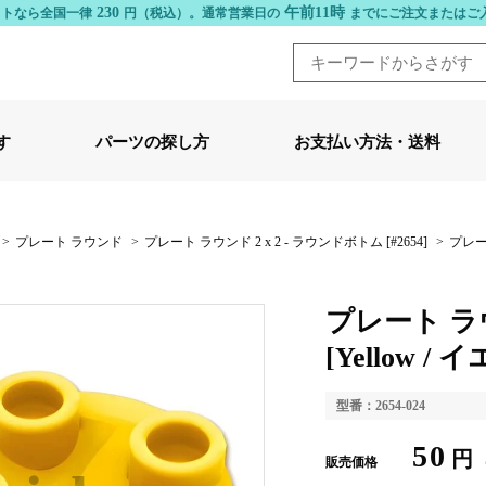
230
午前11時
ットなら全国一律
円（税込）。
通常営業日の
までにご注文またはご
す
パーツの探し方
お支払い方法・送料
>
プレート ラウンド
>
プレート ラウンド 2 x 2 - ラウンドボトム [#2654]
>
プレート
プレート ラウ
[Yellow / 
型番：2654-024
50
円
販売価格