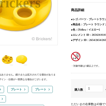
商品詳細
●レゴ パーツ - プレートラウ
●商品名：プレート ラウンド 2 
●色：[Yellow / イエロー]
●エレメント ID：265424/414127
●デザイン ID：2654/2654/26
対象年齢は7歳以上です。
はありません。縮小または拡大されてる場合がありま
ザイン・仕様が一部異なる場合がございます。
プレート
プレート
購入数
ただいまの在庫数は43個で