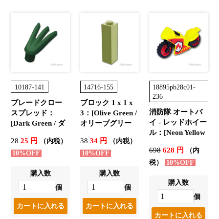
10187-141
14716-155
18895pb28c01-
236
ブレードクロー
ブロック 1 x 1 x
消防隊 オートバ
スプレッド：
3：[Olive Green /
イ - レッドホイー
[Dark Green / ダ
オリーブグリー
ル：[Neon Yellow
ークグリーン]
ン]
28
25 円
38
34 円
（内税）
（内税）
/ ネオンイエロー]
698
628 円
（内
10%OFF
10%OFF
税）
10%OFF
購入数
購入数
購入数
個
個
個