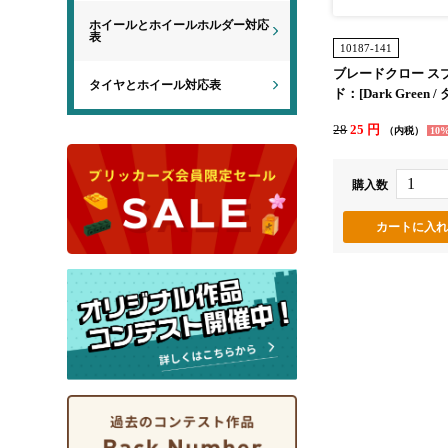
ホイールとホイールホルダー対応
表
10187-141
ブレードクロー ス
タイヤとホイール対応表
ド：[Dark Green 
リーン]
28
25 円
（内税）
10
購入数