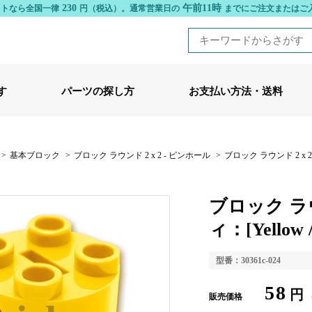
230
午前11時
ットなら全国一律
円（税込）。
通常営業日の
までにご注文またはご
す
パーツの探し方
お支払い方法・送料
>
基本ブロック
>
ブロック ラウンド 2 x 2 - ピンホール
>
ブロック ラウンド 2 x 2 
ブロック ラウン
ィ：[Yellow
型番：30361c-024
58
円
販売価格