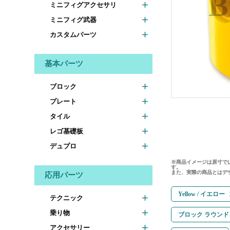
ミニフィグアクセサリ
ミニフィグ武器
カスタムパーツ
基本パーツ
ブロック
プレート
タイル
レゴ基礎板
デュプロ
※商品イメージは原寸で
す。
また、実際の商品とはデ
応用パーツ
Yellow / イエロー
テクニック
乗り物
ブロック ラウンド 2
アクセサリー