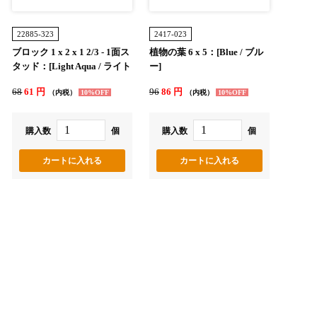
22885-323
2417-023
ブロック 1 x 2 x 1 2/3 - 1面ス
植物の葉 6 x 5：[Blue / ブル
タッド：[Light Aqua / ライト
ー]
アクア]
68
61 円
96
86 円
（内税）
10%OFF
（内税）
10%OFF
購入数
個
購入数
個