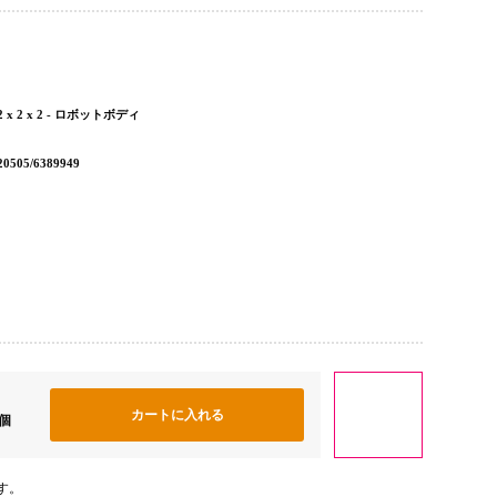
 2 x 2 - ロボットボディ
505/6389949
個
す。