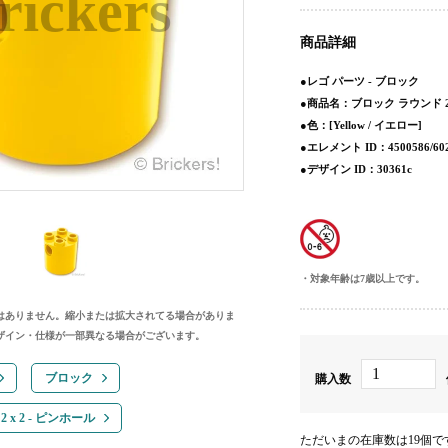
商品詳細
●レゴ パーツ - ブロック
●商品名：ブロック ラウンド 2 x
●色：[Yellow / イエロー]
●エレメント ID：4500586/6020
●デザイン ID：30361c
対象年齢は7歳以上です。
はありません。縮小または拡大されてる場合がありま
ザイン・仕様が一部異なる場合がございます。
ブロック
購入数
 x 2 - ピンホール
ただいまの在庫数は19個で