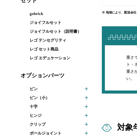
セット
※ 地域により、配送会
gobrick
ジョイフルセット
ジョイフルセット（説明書）
レゴ テンセグリティ
レゴ セット商品
重さ
レゴ エデュケーション
ト・
重さ
オプションパーツ
い。
ピン
ピン（小）
十字
ヒンジ
クリップ
対象
ボールジョイント