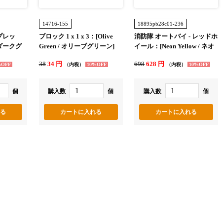
14716-155
18895pb28c01-236
プレッ
ブロック 1 x 1 x 3：[Olive
消防隊 オートバイ - レッドホ
/ ダークグ
Green / オリーブグリーン]
イール：[Neon Yellow / ネオ
ンイエロー]
38
34 円
698
628 円
%OFF
（内税）
10%OFF
（内税）
10%OFF
個
購入数
個
購入数
個