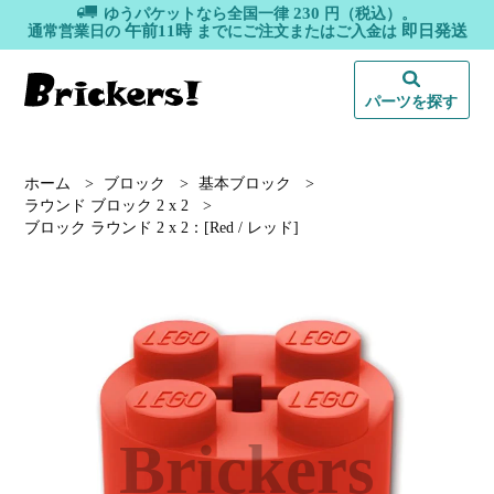
230
ゆうパケットなら全国一律
円（税込）。
午前11時
即日発送
通常営業日の
までにご注文またはご入金は
パーツを探す
ホーム
>
ブロック
>
基本ブロック
>
ラウンド ブロック 2 x 2
>
ブロック ラウンド 2 x 2：[Red / レッド]