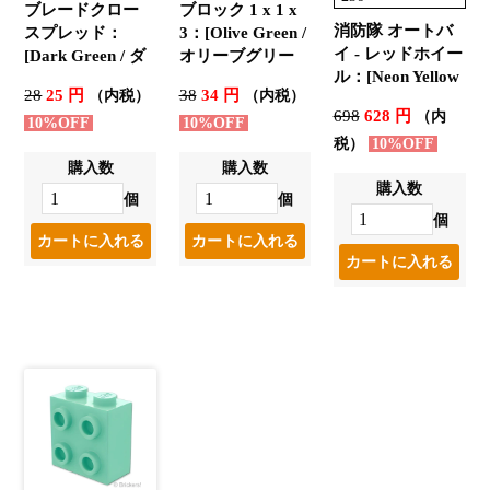
ブレードクロー
ブロック 1 x 1 x
消防隊 オートバ
スプレッド：
3：[Olive Green /
イ - レッドホイー
[Dark Green / ダ
オリーブグリー
ル：[Neon Yellow
ークグリーン]
ン]
28
25 円
38
34 円
（内税）
（内税）
/ ネオンイエロー]
698
628 円
（内
10%OFF
10%OFF
税）
10%OFF
購入数
購入数
購入数
個
個
個