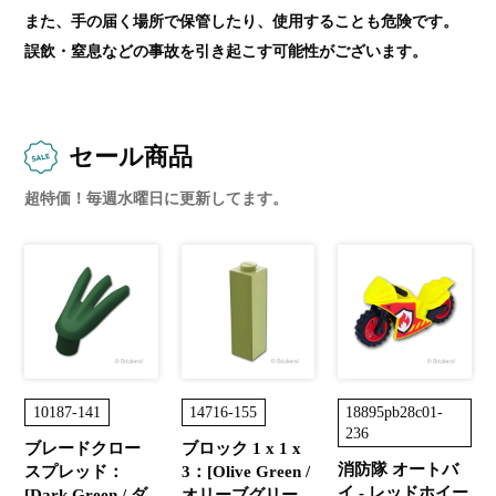
また、手の届く場所で保管したり、使用することも危険です。
誤飲・窒息などの事故を引き起こす可能性がございます。
セール商品
超特価！毎週水曜日に更新してます。
10187-141
14716-155
18895pb28c01-
236
ブレードクロー
ブロック 1 x 1 x
消防隊 オートバ
スプレッド：
3：[Olive Green /
イ - レッドホイー
[Dark Green / ダ
オリーブグリー