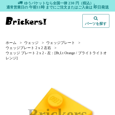
230
ゆうパケットなら全国一律
円（税込）。
午前11時
即日発送
通常営業日の
までにご注文またはご入金は
パーツを探す
ホーム
>
ウェッジ
>
ウェッジプレート
>
ウェッジプレート 2 x 2 左右
>
ウェッジ プレート 2 x 2 - 左：[Bt,Lt Orange / ブライトライトオ
レンジ]