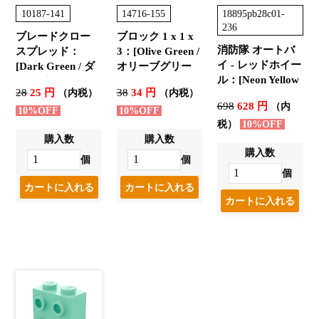
10187-141
14716-155
18895pb28c01-
236
ブレードクロー
ブロック 1 x 1 x
消防隊 オートバ
スプレッド：
3：[Olive Green /
イ - レッドホイー
[Dark Green / ダ
オリーブグリー
ル：[Neon Yellow
ークグリーン]
ン]
28
25 円
38
34 円
（内税）
（内税）
/ ネオンイエロー]
698
628 円
（内
10%OFF
10%OFF
税）
10%OFF
購入数
購入数
購入数
個
個
個