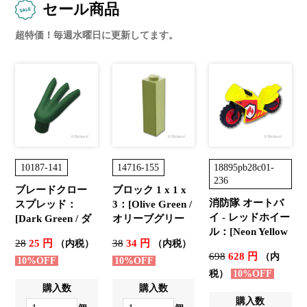
セール商品
超特価！毎週水曜日に更新してます。
10187-141
14716-155
18895pb28c01-
236
ブレードクロー
ブロック 1 x 1 x
消防隊 オートバ
スプレッド：
3：[Olive Green /
イ - レッドホイー
[Dark Green / ダ
オリーブグリー
ル：[Neon Yellow
ークグリーン]
ン]
28
25 円
38
34 円
（内税）
（内税）
/ ネオンイエロー]
698
628 円
（内
10%OFF
10%OFF
税）
10%OFF
購入数
購入数
購入数