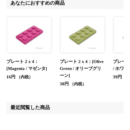
あなたにおすすめの商品
プレート 2 x 4：
プレート 2 x 4：[Olive
プレート 2
[Magenta / マゼンタ]
Green / オリーブグリ
/ ホワイ
ーン]
16円
39円
（内税）
（
38円
（内税）
最近閲覧した商品