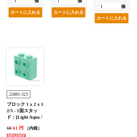
個
個
個
22885-323
ブロック 1 x 2 x 1
2/3 - 1面スタッ
ド：[Light Aqua /
ライトアクア]
68
61 円
（内税）
10%OFF