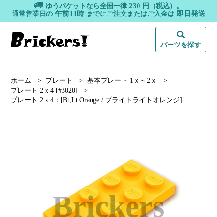
230
ゆうパケットなら全国一律
円（税込）。
午前11時
即日発送
通常営業日の
までにご注文またはご入金は
パーツを探す
ホーム
>
プレート
>
基本プレート 1ｘ～2ｘ
>
プレート 2 x 4 [#3020]
>
プレート 2 x 4：[Bt,Lt Orange / ブライトライトオレンジ]